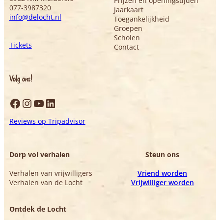
Prijzen en openingstijden
077-3987320
Jaarkaart
info@delocht.nl
Toegankelijkheid
Groepen
Scholen
Tickets
Contact
Volg ons!
Facebook
Instagram
YouTube
LinkedIn
Reviews op Tripadvisor
Dorp vol verhalen
Steun ons
Verhalen van vrijwilligers
Vriend worden
Verhalen van de Locht
Vrijwilliger worden
Ontdek de Locht