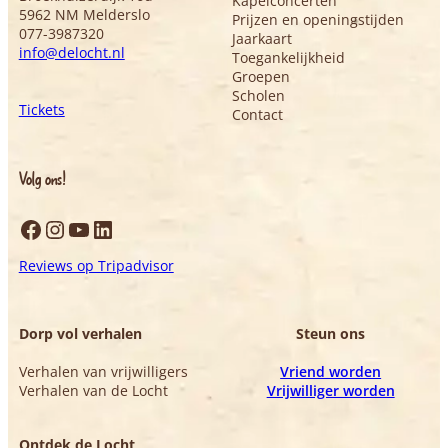
Kapelconcerten
5962 NM Melderslo
Prijzen en openingstijden
077-3987320
Jaarkaart
info@delocht.nl
Toegankelijkheid
Groepen
Scholen
Tickets
Contact
Volg ons!
Facebook
Instagram
YouTube
LinkedIn
Reviews op Tripadvisor
Dorp vol verhalen
Steun ons
Verhalen van vrijwilligers
Vriend worden
Verhalen van de Locht
Vrijwilliger worden
Ontdek de Locht