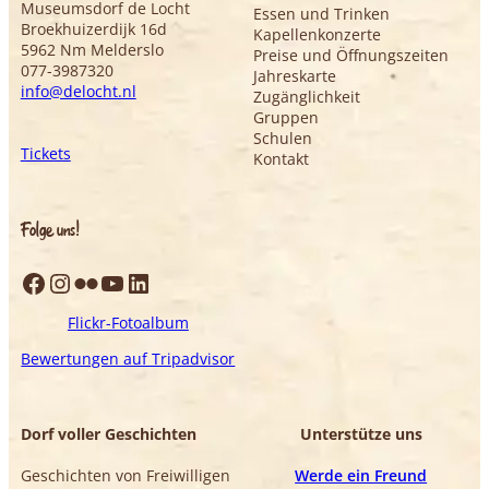
Museumsdorf de Locht
Essen und Trinken
Broekhuizerdijk 16d
Kapellenkonzerte
5962 Nm Melderslo
Preise und Öffnungszeiten
077-3987320
Jahreskarte
info@delocht.nl
Zugänglichkeit
Gruppen
Schulen
Tickets
Kontakt
Folge uns!
Facebook
Instagram
Flickr
YouTube
LinkedIn
Flickr-Fotoalbum
Bewertungen auf Tripadvisor
Dorf voller Geschichten
Unterstütze uns
Geschichten von Freiwilligen
Werde ein Freund