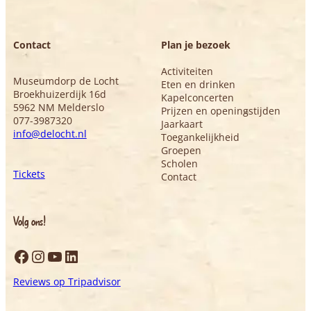
Contact
Plan je bezoek
Activiteiten
Museumdorp de Locht
Eten en drinken
Broekhuizerdijk 16d
Kapelconcerten
5962 NM Melderslo
Prijzen en openingstijden
077-3987320
Jaarkaart
info@delocht.nl
Toegankelijkheid
Groepen
Scholen
Tickets
Contact
Volg ons!
Facebook
Instagram
YouTube
LinkedIn
Reviews op Tripadvisor