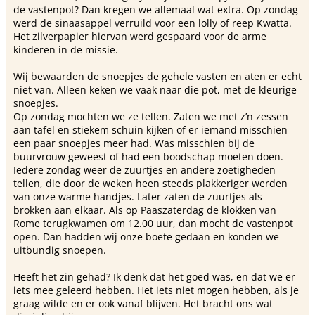
de vastenpot? Dan kregen we allemaal wat extra. Op zondag
werd de sinaasappel verruild voor een lolly of reep Kwatta.
Het zilverpapier hiervan werd gespaard voor de arme
kinderen in de missie.
Wij bewaarden de snoepjes de gehele vasten en aten er echt
niet van. Alleen keken we vaak naar die pot, met de kleurige
snoepjes.
Op zondag mochten we ze tellen. Zaten we met z’n zessen
aan tafel en stiekem schuin kijken of er iemand misschien
een paar snoepjes meer had. Was misschien bij de
buurvrouw geweest of had een boodschap moeten doen.
Iedere zondag weer de zuurtjes en andere zoetigheden
tellen, die door de weken heen steeds plakkeriger werden
van onze warme handjes. Later zaten de zuurtjes als
brokken aan elkaar. Als op Paaszaterdag de klokken van
Rome terugkwamen om 12.00 uur, dan mocht de vastenpot
open. Dan hadden wij onze boete gedaan en konden we
uitbundig snoepen.
Heeft het zin gehad? Ik denk dat het goed was, en dat we er
iets mee geleerd hebben. Het iets niet mogen hebben, als je
graag wilde en er ook vanaf blijven. Het bracht ons wat