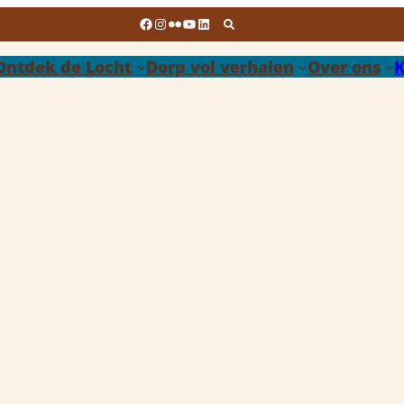
Facebook
Instagram
Flickr
YouTube
LinkedIn
Ontdek de Locht
Dorp vol verhalen
Over ons
K