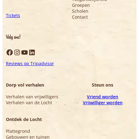
Groepen
Scholen
Tickets
Contact
Volg ons!
Facebook
Instagram
YouTube
LinkedIn
Reviews op Tripadvisor
Dorp vol verhalen
Steun ons
Verhalen van vrijwilligers
Vriend worden
Verhalen van de Locht
Vrijwilliger worden
Ontdek de Locht
Plattegrond
Gebouwen en tuinen