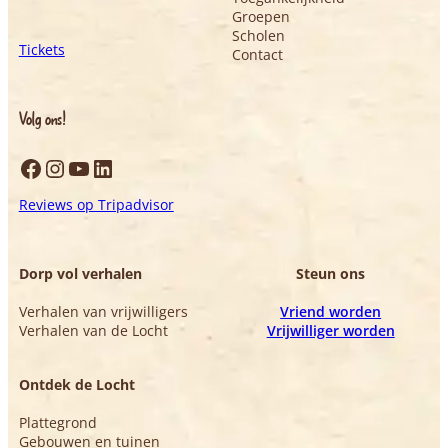
Groepen
Scholen
Tickets
Contact
Volg ons!
Facebook
Instagram
YouTube
LinkedIn
Reviews op Tripadvisor
Dorp vol verhalen
Steun ons
Verhalen van vrijwilligers
Vriend worden
Verhalen van de Locht
Vrijwilliger worden
Ontdek de Locht
Plattegrond
Gebouwen en tuinen